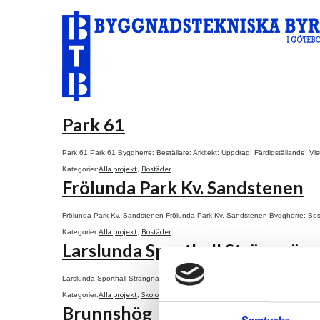
Park 61
Park 61 Park 61 Byggherre: Beställare: Arkitekt: Uppdrag: Färdigställande: Vis
Alla projekt
Bostäder
Kategorier:
,
Frölunda Park Kv. Sandstenen
Frölunda Park Kv. Sandstenen Frölunda Park Kv. Sandstenen Byggherre: Beställ
Alla projekt
Bostäder
Kategorier:
,
Larslunda Sporthall Strängnäs
Larslunda Sporthall Strängnäs Larslunda Sporthall Strängnäs Byggherre: Bestäl
Alla projekt
Skolor & idrottshallar
Kategorier:
,
Brunnshög