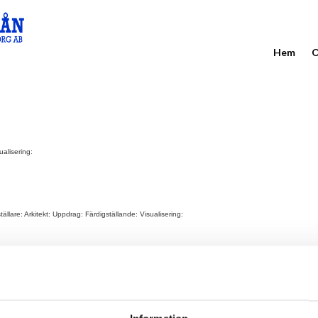
Hem
O
ualisering:
are: Arkitekt: Uppdrag: Färdigställande: Visualisering:
lare: Arkitekt: Uppdrag: Färdigställande: Visualisering: