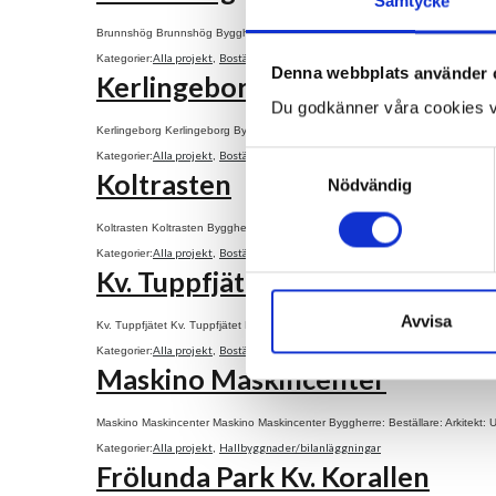
Samtycke
Brunnshög Brunnshög Byggherre: Beställare: Arkitekt: Uppdrag: Färdigställand
Alla projekt
Bostäder
Kategorier:
,
Denna webbplats använder 
Kerlingeborg
Du godkänner våra cookies v
Kerlingeborg Kerlingeborg Byggherre: Beställare: Arkitekt: Uppdrag: Färdigstäl
Alla projekt
Bostäder
Kategorier:
,
Samtyckesval
Koltrasten
Nödvändig
Koltrasten Koltrasten Byggherre: Beställare: Arkitekt: Uppdrag: Färdigställande
Alla projekt
Bostäder
Kategorier:
,
Kv. Tuppfjätet
Avvisa
Kv. Tuppfjätet Kv. Tuppfjätet Byggherre: Beställare: Arkitekt: Uppdrag: Färdigst
Alla projekt
Bostäder
Kategorier:
,
Maskino Maskincenter
Maskino Maskincenter Maskino Maskincenter Byggherre: Beställare: Arkitekt: Up
Alla projekt
Hallbyggnader/bilanläggningar
Kategorier:
,
Frölunda Park Kv. Korallen