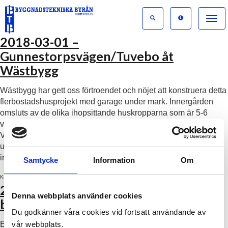
Toggle
naviga
2018-03-01 –
Gunnestorpsvägen/Tuvebo åt
Wästbygg
Wästbygg har gett oss förtroendet och nöjet att konstruera detta
flerbostadshusprojekt med garage under mark. Innergården
omsluts av de olika ihopsittande huskropparna som är 5-6
våningar. Detta skapar ett atriumliknande flerbostadskvarter.
Vid sidan om kommer ett ytterligare hus uppföras med garage
under. Detta planeras byggas i KL-trä vilket innebär en
inspirerande utmaning.
Samtycke
Information
Om
aktuellt
Kategorier:
2017-12-01 – SverigeBOgården
Denna webbplats använder cookies
bygger mer.
Du godkänner våra cookies vid fortsatt användande av
vår webbplats.
Efter att vi nu är klara med de 8 + 8 flerfamiljshusen på Koön,