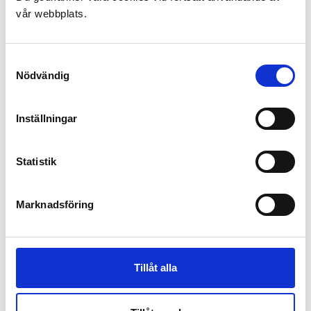
vår webbplats.
Byggherre:
Beställare:
Samtyckesval
Arkitekt:
Nödvändig
Uppdrag:
Färdigställande:
Visualisering:
Inställningar
Statistik
Marknadsföring
Tillåt alla