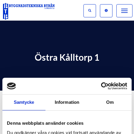
Toggle
naviga
Östra Kålltorp 1
Samtycke
Information
Om
Denna webbplats använder cookies
Östra Kålltorp 1
Du godkänner våra cookies vid fortsatt användande av