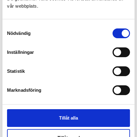
vår webbplats.
Byggherre:
Beställare:
Samtyckesval
Arkitekt:
Nödvändig
Uppdrag:
Färdigställande:
Visualisering:
Inställningar
Statistik
Marknadsföring
Tillåt alla